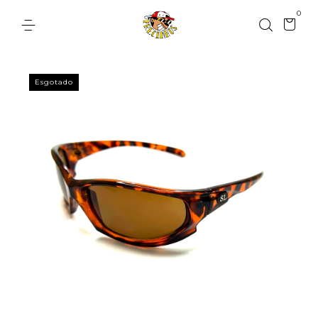
0
Esgotado