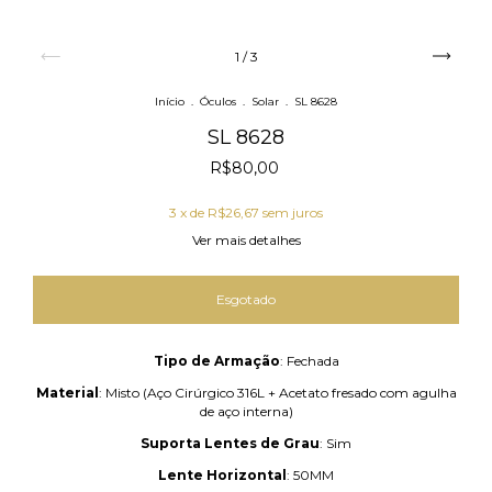
1
/
3
Início
.
Óculos
.
Solar
.
SL 8628
SL 8628
R$80,00
3
x de
R$26,67
sem juros
Ver mais detalhes
Tipo de Armação
: Fechada
Material
: Misto (Aço Cirúrgico 316L + Acetato fresado com agulha
de aço interna)
Suporta Lentes de Grau
: Sim
Lente Horizontal
: 50MM