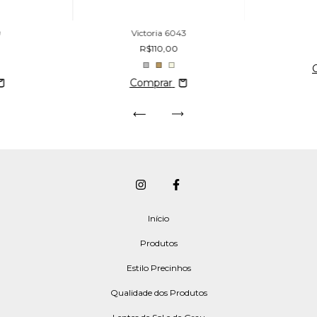
9
Victoria 6043
R$110,00
Comprar
Início
Produtos
Estilo Precinhos
Qualidade dos Produtos