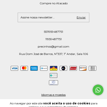
Compre no Atacado
5511959487751
11959487751
precinhos@gmail.com
Rua Dom José de Barros, Nº337, 1º Andar, Sala 106
Idiomas e moedas
Ao navegar por este site
você aceita o uso de cookies
para
agilizar a sua experiência de compra.