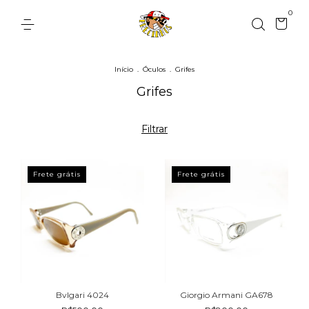
0
Início
.
Óculos
.
Grifes
Grifes
Filtrar
Frete grátis
Frete grátis
Bvlgari 4024
Giorgio Armani GA678