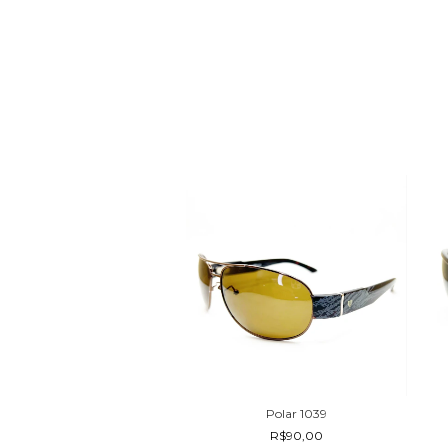
VCS 029
Polar 1039
R$110,00
R$90,00