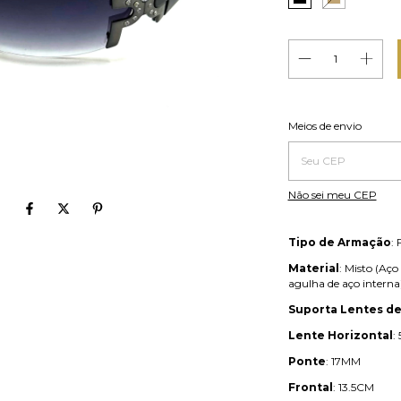
Entregas para o CEP:
Meios de envio
Não sei meu CEP
Tipo de Armação
:
Material
: Misto (Aço
agulha de aço interna
Suporta Lentes de
Lente Horizontal
:
Ponte
: 17MM
Frontal
: 13.5CM