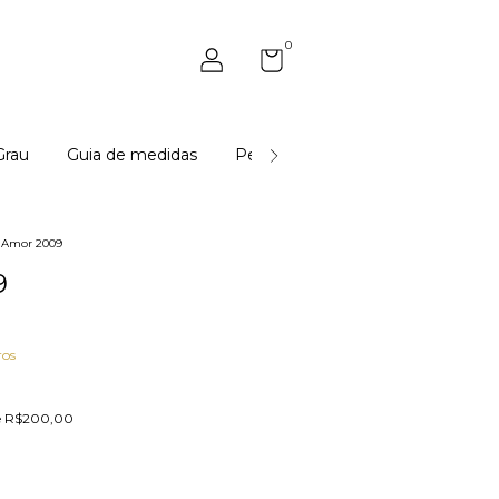
0
Grau
Guia de medidas
Perguntas Frequentes - Dúvidas
Amor 2009
9
ros
e
R$200,00