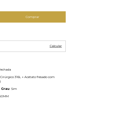
Alterar CEP
Calcular
 Fechada
 Cirúrgico 316L + Acetato fresado com
)
 Grau
: Sim
 50MM