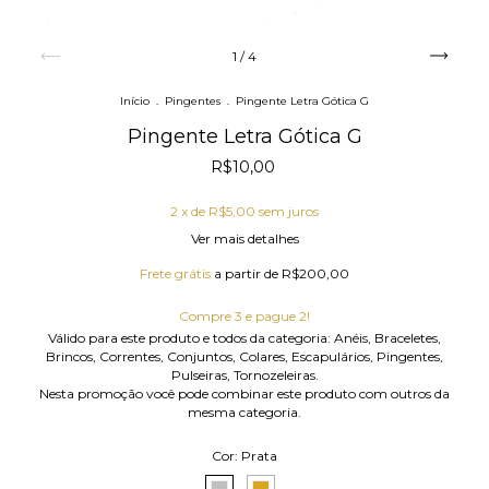
1
/
4
Início
.
Pingentes
.
Pingente Letra Gótica G
Pingente Letra Gótica G
R$10,00
2
x de
R$5,00
sem juros
Ver mais detalhes
Frete grátis
a partir de
R$200,00
Compre 3 e pague 2!
Válido para este produto e todos da categoria: Anéis, Braceletes,
Brincos, Correntes, Conjuntos, Colares, Escapulários, Pingentes,
Pulseiras, Tornozeleiras.
Nesta promoção você pode combinar este produto com outros da
mesma categoria.
Cor:
Prata