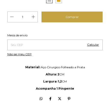
Alterar CEP
Entregas para o CEP:
Meios de envio
Calcular
Não sei meu CEP
Material:
Aço Cirurgico Folheado a Prata
Altura: 2
CM
Largura: 1,2
CM
Acompanha 1 Pingente