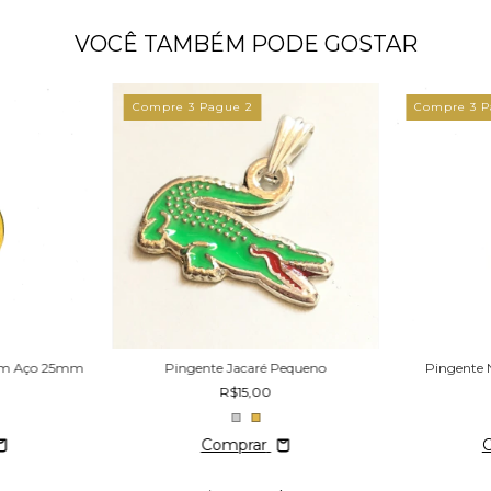
VOCÊ TAMBÉM PODE GOSTAR
Compre 3 Pague 2
Compre 3 P
em Aço 25mm
Pingente Jacaré Pequeno
Pingente 
R$15,00
Comprar