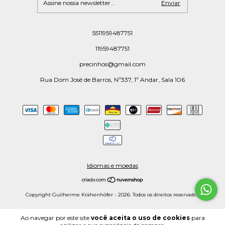
5511959487751
11959487751
precinhos@gmail.com
Rua Dom José de Barros, Nº337, 1º Andar, Sala 106
Idiomas e moedas
Copyright Guilherme Krähenhöfer - 2026. Todos os direitos reservados.
Ao navegar por este site
você aceita o uso de cookies
para