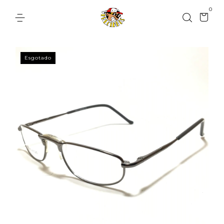
0
Esgotado