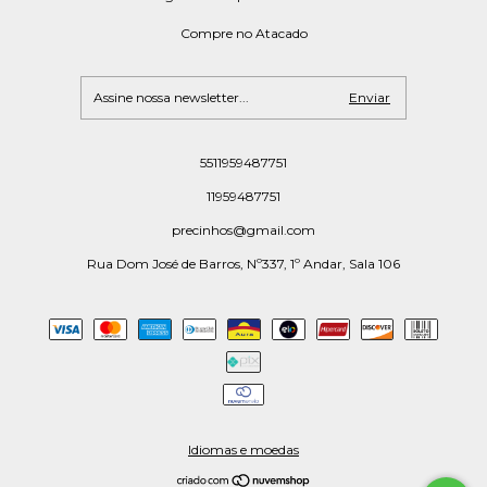
Compre no Atacado
5511959487751
11959487751
precinhos@gmail.com
Rua Dom José de Barros, Nº337, 1º Andar, Sala 106
Idiomas e moedas