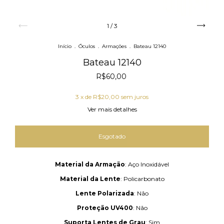
1
/
3
Início
.
Óculos
.
Armações
.
Bateau 12140
Bateau 12140
R$60,00
3
x de
R$20,00
sem juros
Ver mais detalhes
Material da Armação
: Aço Inoxidável
Material da Lente
: Policarbonato
Lente Polarizada
: Não
Proteção UV400
: Não
Suporta Lentes de Grau
: Sim