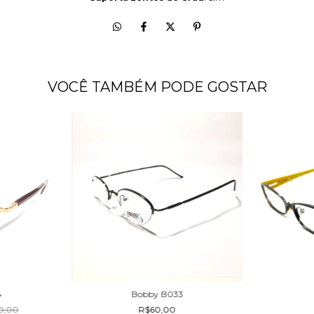
VOCÊ TAMBÉM PODE GOSTAR
4
Bobby B033
0,00
R$60,00