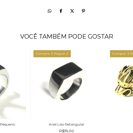
VOCÊ TAMBÉM PODE GOSTAR
Compre 3 Pague 2
Compre 3 P
 Pequeno
Anel Liso Retangular
R$35,00