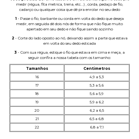
medir (régua, fita metrica, trena, etc...) , corda, pedaço de fio,
cadarço ou qualquer coisa que dê pra enrolar no seu dedo
1
- Passe o fio, barbante ou corda em volta do dedo que deseja
medir, em seguida dê dois nós de forma que não fique muito
apertado em seu dedo e não fique saindo sozinho
2
- Corte do lado oposto ao nó, deixando assim a parte que estava
em volta do seu dedo esticada
3
- Com sua régua, estique o fio que estava em cima e meça, a
seguir confira a nossa tabela com os tamanho:
Tamanhos
Centimetros
16
4,9 a 5,3
17
5,3 a 5,6
18
5,6 a 5,9
19
5,9 a 6,2
20
6,2 a 6,5
21
6,5 a 6,8
22
6,8 a 7,1