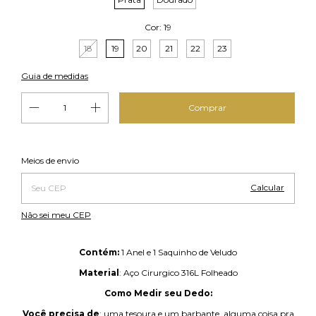
Cor:
19
18
19
20
21
22
23
Guia de medidas
Alterar CEP
Entregas para o CEP:
Meios de envio
Calcular
Não sei meu CEP
Contém:
1 Anel e 1 Saquinho de Veludo
Material
: Aço Cirurgico 316L Folheado
Como Medir seu Dedo:
Você precisa de
: uma tesoura e um barbante, alguma coisa pra