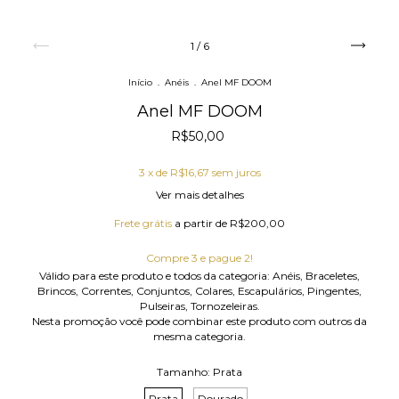
1
/
6
Início
.
Anéis
.
Anel MF DOOM
Anel MF DOOM
R$50,00
3
x de
R$16,67
sem juros
Ver mais detalhes
Frete grátis
a partir de
R$200,00
Compre 3 e pague 2!
Válido para este produto e todos da categoria: Anéis, Braceletes,
Brincos, Correntes, Conjuntos, Colares, Escapulários, Pingentes,
Pulseiras, Tornozeleiras.
Nesta promoção você pode combinar este produto com outros da
mesma categoria.
Tamanho:
Prata
Prata
Dourado