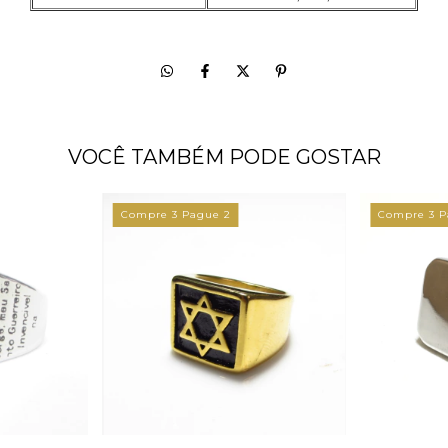
VOCÊ TAMBÉM PODE GOSTAR
Compre 3 Pague 2
Compre 3 P