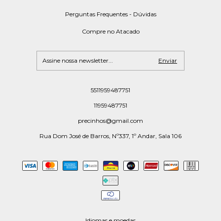
Perguntas Frequentes - Dúvidas
Compre no Atacado
5511959487751
11959487751
precinhos@gmail.com
Rua Dom José de Barros, Nº337, 1º Andar, Sala 106
Idiomas e moedas