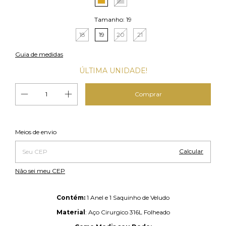
Tamanho:
19
18
19
20
21
Guia de medidas
ÚLTIMA UNIDADE!
Alterar CEP
Entregas para o CEP:
Meios de envio
Calcular
Não sei meu CEP
Contém:
1 Anel e 1 Saquinho de Veludo
Material
: Aço Cirurgico 316L Folheado