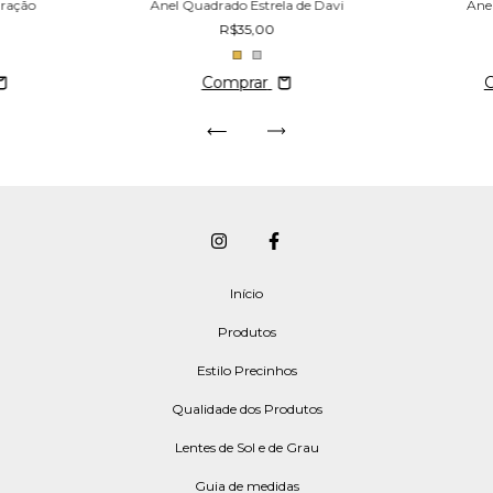
Oração
Anel Quadrado Estrela de Davi
Ane
R$35,00
Comprar
Início
Produtos
Estilo Precinhos
Qualidade dos Produtos
Lentes de Sol e de Grau
Guia de medidas