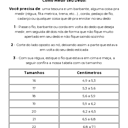
Como Medir seu Dedo:
Você precisa de
: uma tesoura e um barbante, alguma coisa pra
medir (régua, fita metrica, trena, etc...) , corda, pedaço de fio,
cadarço ou qualquer coisa que dê pra enrolar no seu dedo
1
- Passe o fio, barbante ou corda em volta do dedo que deseja
medir, em seguida dê dois nós de forma que não fique muito
apertado em seu dedo e não fique saindo sozinho
2
- Corte do lado oposto ao nó, deixando assim a parte que estava
em volta do seu dedo esticada
3
- Com sua régua, estique o fio que estava em cima e meça, a
seguir confira a nossa tabela com os tamanho:
Tamanhos
Centimetros
16
4,9 a 5,3
17
5,3 a 5,6
18
5,6 a 5,9
19
5,9 a 6,2
20
6,2 a 6,5
21
6,5 a 6,8
22
6,8 a 7,1