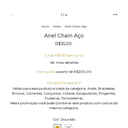
1
/
4
Início
.
Anéis
.
Anel Chain Aço
Anel Chain Aço
R$35,00
3
x de
R$11,67
sem juros
Ver mais detalhes
Frete grátis
a partir de
R$200,00
Compre 3 e pague 2!
Válido para este produto e todos da categoria: Anéis, Braceletes,
Brincos, Correntes, Conjuntos, Colares, Escapulários, Pingentes,
Pulseiras, Tornozeleiras.
Nesta promoção você pode combinar este produto com outros da
mesma categoria.
Cor:
Dourado